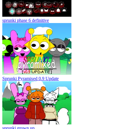
sprunki phase 6 definitive
Sprunki Pyramixed 0.9 Update
sprunki grown up