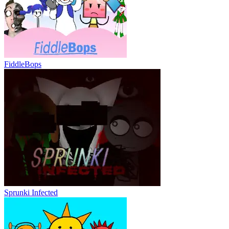
FiddleBops
Sprunki Infected