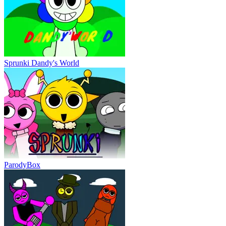
Sprunki Dandy's World
ParodyBox