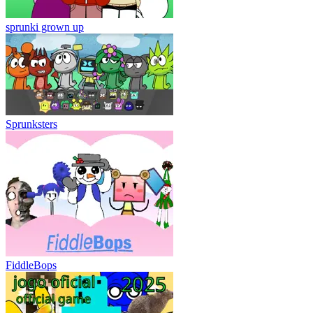
sprunki grown up
Sprunksters
FiddleBops