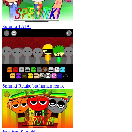
Sprunki TADC
Sprunki Retake but human remix
Jamaican Sprunki