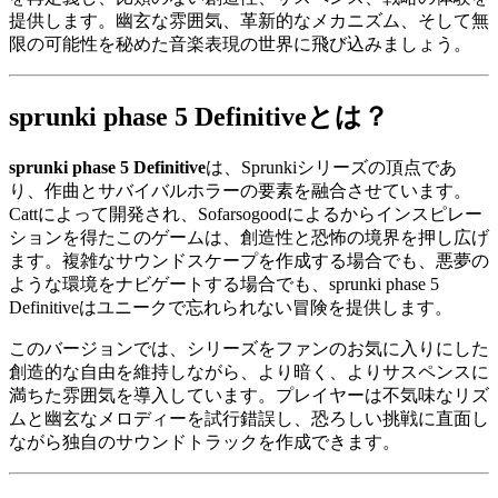
提供します。幽玄な雰囲気、革新的なメカニズム、そして無
限の可能性を秘めた音楽表現の世界に飛び込みましょう。
sprunki phase 5 Definitiveとは？
sprunki phase 5 Definitive
は、Sprunkiシリーズの頂点であ
り、作曲とサバイバルホラーの要素を融合させています。
Cattによって開発され、Sofarsogoodによるからインスピレー
ションを得たこのゲームは、創造性と恐怖の境界を押し広げ
ます。複雑なサウンドスケープを作成する場合でも、悪夢の
ような環境をナビゲートする場合でも、sprunki phase 5
Definitiveはユニークで忘れられない冒険を提供します。
このバージョンでは、シリーズをファンのお気に入りにした
創造的な自由を維持しながら、より暗く、よりサスペンスに
満ちた雰囲気を導入しています。プレイヤーは不気味なリズ
ムと幽玄なメロディーを試行錯誤し、恐ろしい挑戦に直面し
ながら独自のサウンドトラックを作成できます。