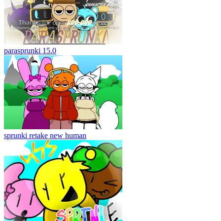
parasprunki 15.0
sprunki retake new human