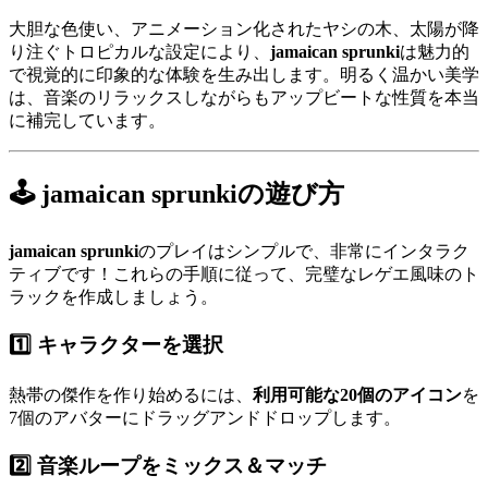
大胆な色使い、アニメーション化されたヤシの木、太陽が降
り注ぐトロピカルな設定により、
jamaican sprunki
は魅力的
で視覚的に印象的な体験を生み出します。明るく温かい美学
は、音楽のリラックスしながらもアップビートな性質を本当
に補完しています。
🕹️ jamaican sprunkiの遊び方
jamaican sprunki
のプレイはシンプルで、非常にインタラク
ティブです！これらの手順に従って、完璧なレゲエ風味のト
ラックを作成しましょう。
1️⃣
キャラクターを選択
熱帯の傑作を作り始めるには、
利用可能な20個のアイコン
を
7個のアバターにドラッグアンドドロップします。
2️⃣
音楽ループをミックス＆マッチ