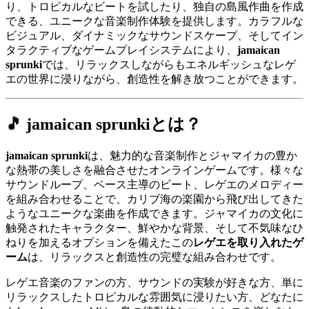
り、トロピカルなビートを試したり、独自の島風作曲を作成
できる、ユニークな音楽制作体験を提供します。カラフルな
ビジュアル、ダイナミックなサウンドスケープ、そしてイン
タラクティブなゲームプレイシステムにより、
jamaican
sprunki
では、リラックスしながらもエネルギッシュなレゲ
エの世界に浸りながら、創造性を解き放つことができます。
🎵 jamaican sprunkiとは？
jamaican sprunki
は、魅力的な音楽制作とジャマイカの豊か
な熱帯の美しさを融合させたオンラインゲームです。様々な
サウンドループ、ベース主導のビート、レゲエのメロディー
を組み合わせることで、カリブ海の楽園から飛び出してきた
ようなユニークな楽曲を作成できます。ジャマイカの文化に
触発されたキャラクター、鮮やかな背景、そして不気味なひ
ねりを加えるオプションを備えたこの
レゲエを取り入れたゲ
ーム
は、リラックスと創造性の完璧な組み合わせです。
レゲエ音楽のファンの方、サウンドの実験が好きな方、単に
リラックスしたトロピカルな雰囲気に浸りたい方、どなたに