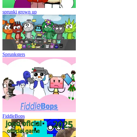
sprunki grown up
Sprunksters
FiddleBops