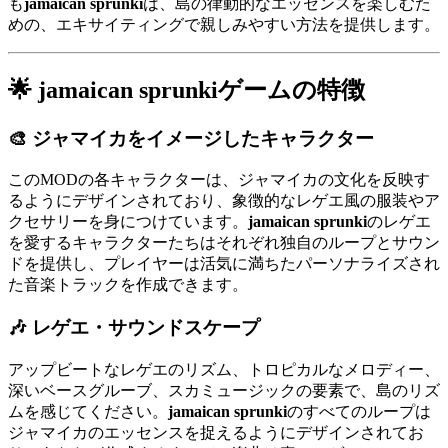
も
jamaican sprunki
は、島の律動的なエッセンスを楽しむた
めの、エキサイティングで親しみやすい方法を提供します。
🌟 jamaican sprunkiゲームの特徴
🎨
ジャマイカをイメージしたキャラクター
このMODの各キャラクターは、ジャマイカの文化を反映す
るようにデザインされており、象徴的なレゲエ風の服装やア
クセサリーを身につけています。
jamaican sprunki
のレゲエ
を愛するキャラクターたちはそれぞれ独自のループとサウン
ドを提供し、プレイヤーは活気に満ちたパーソナライズされ
た音楽トラックを作成できます。
🎶
レゲエ・サウンドスケープ
アップビートなレゲエのリズム、トロピカルなメロディー、
深いベースグルーブ、スカミュージックの要素で、島のリズ
ムを感じてください。
jamaican sprunki
のすべてのループは
ジャマイカのエッセンスを捉えるようにデザインされてお