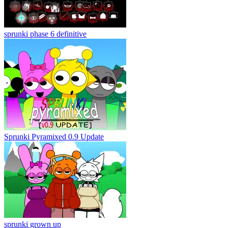
sprunki phase 6 definitive
Sprunki Pyramixed 0.9 Update
sprunki grown up