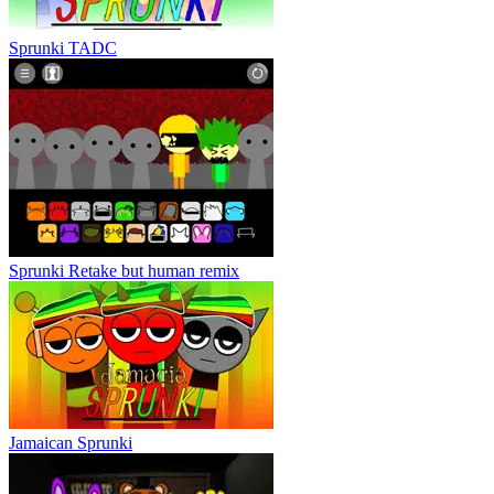
Sprunki TADC
Sprunki Retake but human remix
Jamaican Sprunki