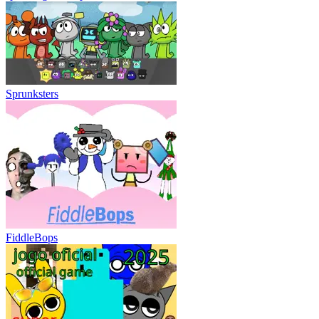
Sprunksters
FiddleBops